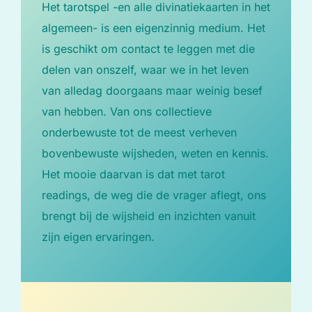
Het tarotspel -en alle divinatiekaarten in het
algemeen- is een eigenzinnig medium. Het
is geschikt om contact te leggen met die
delen van onszelf, waar we in het leven
van alledag doorgaans maar weinig besef
van hebben. Van ons collectieve
onderbewuste tot de meest verheven
bovenbewuste wijsheden, weten en kennis.
Het mooie daarvan is dat met tarot
readings, de weg die de vrager aflegt, ons
brengt bij de wijsheid en inzichten vanuit
zijn eigen ervaringen.