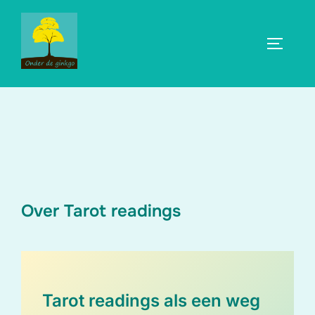
Ga
naar
TOGGLE
de
inhoud
Over Tarot readings
Tarot readings als een weg