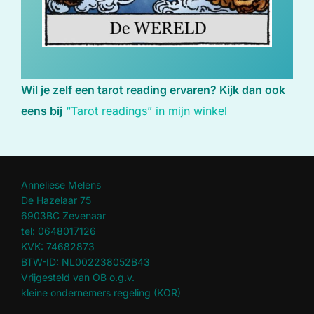
Wil je zelf een tarot reading ervaren? Kijk dan ook
eens bij
“Tarot readings” in mijn winkel
Anneliese Melens
De Hazelaar 75
6903BC Zevenaar
tel: 0648017126
KVK: 74682873
BTW-ID: NL002238052B43
Vrijgesteld van OB o.g.v.
kleine ondernemers regeling (KOR)