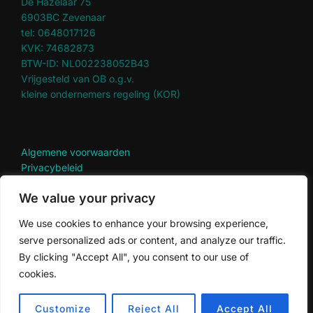
De Hazelaar 75
6903BC Zevenaar
tel: 0648017126
KVK: 74682873
BTW-ID: NL002238052B43
Vrijgesteld van OB o.g.v.
kleine ondernemers regeling (KOR)
Algemene voorwaarden
Privacybeleid
Disclaimer
We value your privacy
Terugbetaal en retourbeleid
We use cookies to enhance your browsing experience,
serve personalized ads or content, and analyze our traffic.
By clicking "Accept All", you consent to our use of
cookies.
Privacybeleid
Copyright © 2026 Onder de ginkgo
Customize
Reject All
Accept All
Inspiro Theme
door
WPZOOM