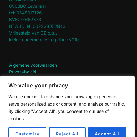
6903BC Zevenaar
tel: 0648017126
KVK: 74682873
BTW-ID: NL002238052B43
Vrijgesteld van OB o.g.v.
kleine ondernemers regeling (KOR)
Algemene voorwaarden
Privacybeleid
Disclaimer
We value your privacy
Terugbetaal en retourbeleid
We use cookies to enhance your browsing experience,
serve personalized ads or content, and analyze our traffic.
By clicking "Accept All", you consent to our use of
cookies.
Privacybeleid
Copyright © 2026 Onder de ginkgo
Customize
Reject All
Accept All
Inspiro Theme
door
WPZOOM