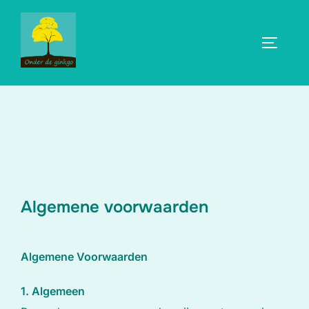
Ga
naar
TOGGLE
de
inhoud
Algemene voorwaarden
Algemene Voorwaarden
1. Algemeen