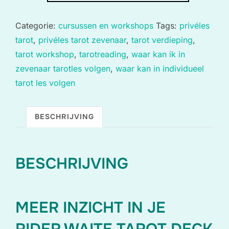
in
Categorie:
cursussen en workshops
Tags:
privéles
Zevenaar
tarot
,
privéles tarot zevenaar
,
tarot verdieping
,
aantal
tarot workshop
,
tarotreading
,
waar kan ik in
zevenaar tarotles volgen
,
waar kan in individueel
tarot les volgen
BESCHRIJVING
BESCHRIJVING
MEER INZICHT IN JE