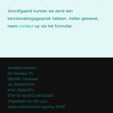
Voorafgaand kunnen we eerst een
kennismakingsgesprek hebben. Indien gewenst,
neem
contact
op via het formulier.
Anneliese Melens
De Hazelaar 75
6903BC Zevenaar
tel: 0648017126
KVK: 74682873
BTW-ID: NL002238052B43
Vrijgesteld van OB o.g.v.
kleine ondernemers regeling (KOR)