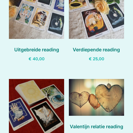
laag
Uitgebreide reading
Verdiepende reading
€
40,00
€
25,00
Dit
Dit
product
product
heeft
heeft
meerdere
meerdere
variaties.
variaties.
Deze
Deze
optie
optie
Valentijn relatie reading
kan
kan