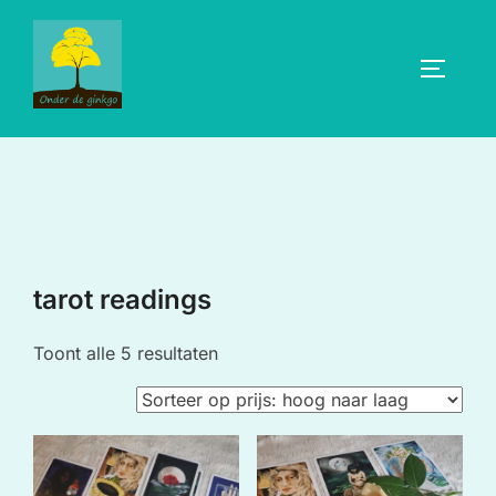
Ga
naar
TOGGLE
de
inhoud
tarot readings
Gesorteerd
Toont alle 5 resultaten
op
prijs:
hoog
naar