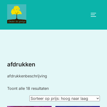
Ga
naar
TOGGLE
de
inhoud
afdrukken
afdrukkenbeschrijving
Gesorteerd
Toont alle 18 resultaten
op
prijs: