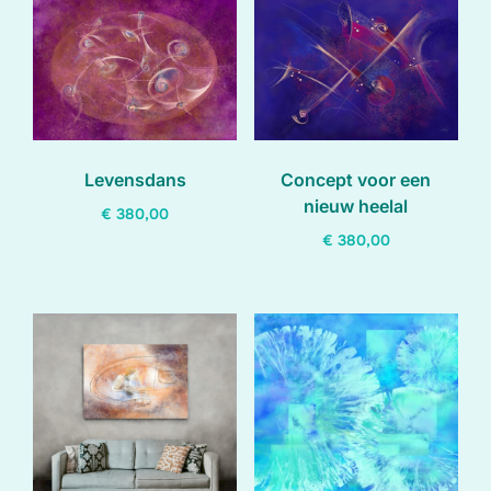
hoog
naar
laag
Levensdans
Concept voor een
nieuw heelal
€
380,00
€
380,00