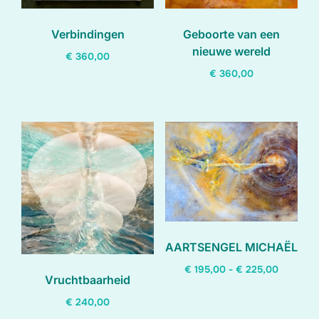
Verbindingen
Geboorte van een
nieuwe wereld
€
360,00
€
360,00
AARTSENGEL MICHAËL
Prijsklas
€
195,00
-
€
225,00
Vruchtbaarheid
€ 195,00
Dit
€
240,00
tot
product