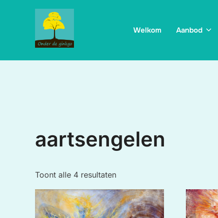
Ga
naar
Welkom
Aanbod
de
inhoud
aartsengelen
Gesorteerd
Toont alle 4 resultaten
op
prijs:
hoog