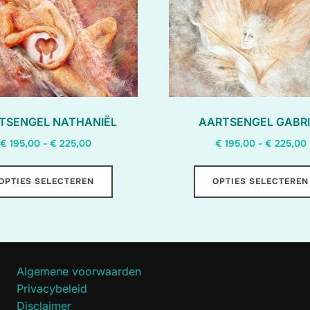
TSENGEL NATHANIËL
AARTSENGEL GABRI
Prijsklasse:
P
€
195,00
-
€
225,00
€
195,00
-
€
225,00
€ 195,00
Dit
tot
OPTIES SELECTEREN
OPTIES SELECTEREN
product
€ 225,00
heeft
meerdere
variaties.
Deze
Algemene voorwaarden
optie
Privacybeleid
kan
Disclaimer