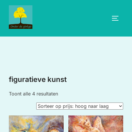
Ga
naar
TOGGLE
de
inhoud
figuratieve kunst
Gesorteerd
Toont alle 4 resultaten
op
prijs:
hoog
naar