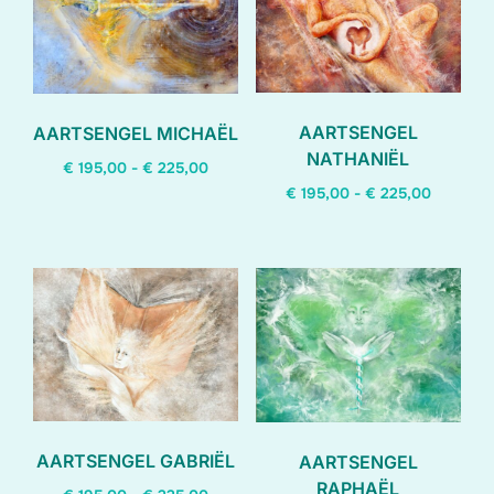
laag
AARTSENGEL
AARTSENGEL MICHAËL
NATHANIËL
Prijsklasse:
€
195,00
-
€
225,00
Prijsklas
€ 195,00
€
195,00
-
€
225,00
Dit
€ 195,00
tot
Dit
product
tot
€ 225,00
product
heeft
€ 225,0
heeft
meerdere
meerdere
variaties.
variaties.
Deze
Deze
optie
optie
kan
kan
gekozen
AARTSENGEL GABRIËL
AARTSENGEL
gekozen
worden
RAPHAËL