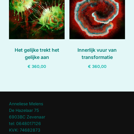
laag
Het gelijke trekt het
Innerlijk vuur van
gelijke aan
transformatie
€
360,00
€
360,00
Anneliese Melens
De Hazelaar 75
6903BC Zevenaar
tel: 0648017126
KVK: 74682873