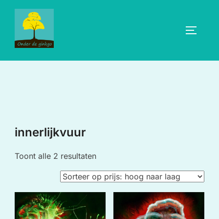
Ga
naar
TOGGLE
de
inhoud
innerlijkvuur
Gesorteerd
Toont alle 2 resultaten
op
prijs:
hoog
naar