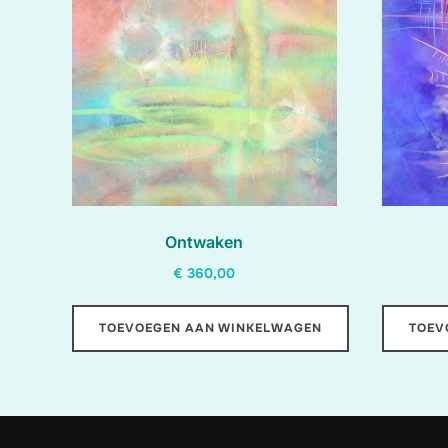
naar
laag
Ontwaken
€
360,00
TOEVOEGEN AAN WINKELWAGEN
TOEV