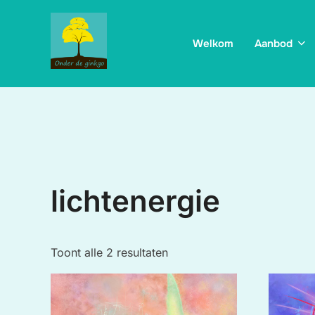
Ga
naar
Welkom
Aanbod
de
inhoud
lichtenergie
Gesorteerd
Toont alle 2 resultaten
op
prijs:
hoog