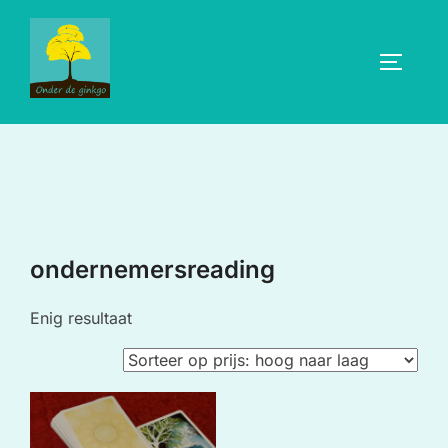
Ga
naar
TOGGLE
de
inhoud
ondernemersreading
Enig resultaat