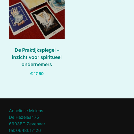
De Praktijkspiegel –
inzicht voor spiritueel
ondernemers
€
17,50
Dit
product
heeft
meerdere
Anneliese Melens
variaties.
De Hazelaar 75
6903BC Zevenaar
Deze
tel: 0648017126
optie