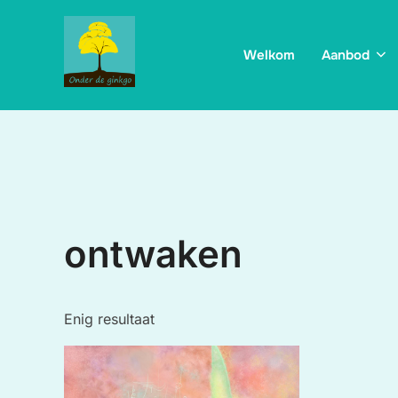
Ga
naar
Welkom
Aanbod
de
inhoud
ontwaken
Enig resultaat