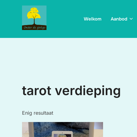
Ga
naar
Welkom
Aanbod
de
inhoud
tarot verdieping
Enig resultaat