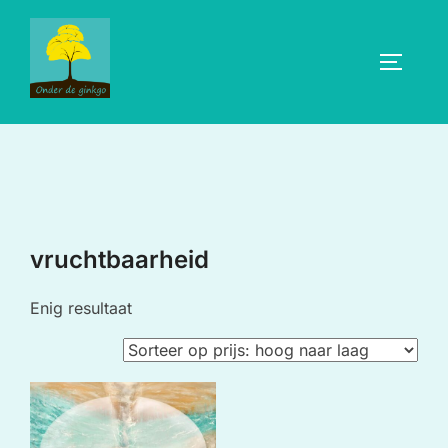
Ga
naar
TOGGLE
de
inhoud
vruchtbaarheid
Enig resultaat