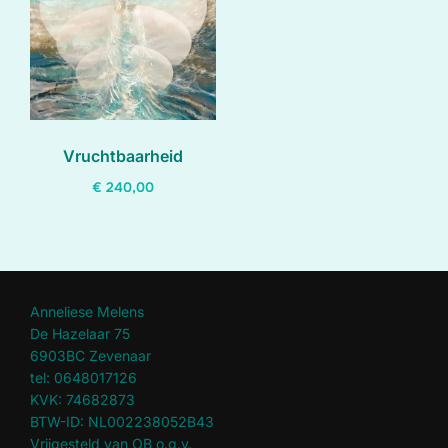
Vruchtbaarheid
€
240,00
Anneliese Melens
De Hazelaar 75
6903BC Zevenaar
tel: 0648017126
KVK: 74682873
BTW-ID: NL002238052B43
Vrijgesteld van OB o.g.v.