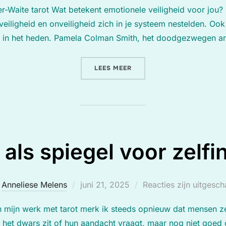
er-Waite tarot Wat betekent emotionele veiligheid voor jou? 
veiligheid en onveiligheid zich in je systeem nestelden. Ook
ties in het heden. Pamela Colman Smith, het doodgezwegen ar
“BEKERS 6”
LEES MEER
 als spiegel voor zelfi
Geplaatst
r
Anneliese Melens
juni 21, 2025
Reacties zijn uitgesc
op
t In mijn werk met tarot merk ik steeds opnieuw dat mensen
at het dwars zit of hun aandacht vraagt, maar nog niet goed