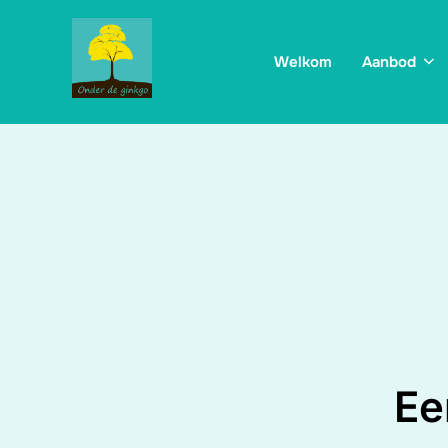
Ga
naar
Welkom
Aanbod
de
inhoud
Ee