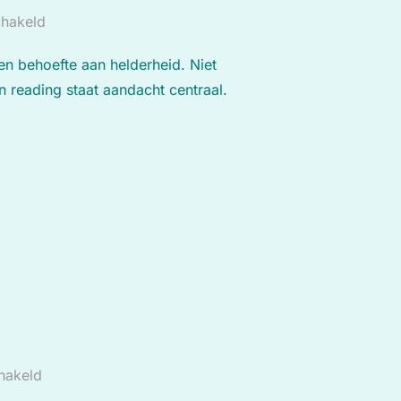
chakeld
n behoefte aan helderheid. Niet
n reading staat aandacht centraal.
ETING”
chakeld