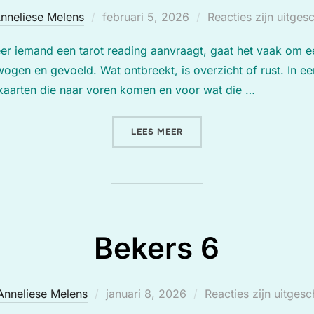
Geplaatst
nneliese Melens
februari 5, 2026
Reacties zijn uitges
op
r iemand een tarot reading aanvraagt, gaat het vaak om ee
wogen en gevoeld. Wat ontbreekt, is overzicht of rust. In ee
kaarten die naar voren komen en voor wat die …
“EEN READING ALS ONTMO
LEES MEER
Bekers 6
Geplaatst
Anneliese Melens
januari 8, 2026
Reacties zijn uitges
op