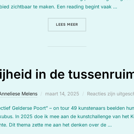
ebied zichtbaar te maken. Een reading begint vaak …
“TAROT ALS SPIEGEL VOOR
LEES MEER
ijheid in de tussenrui
Geplaatst
Anneliese Melens
maart 14, 2025
Reacties zijn uitges
op
tief Gelderse Poort” – on tour 49 kunstenaars beelden hun v
ubus. In 2025 doe ik mee aan de kunstchallenge van het Ku
imte. Dit thema zette me aan het denken over de …