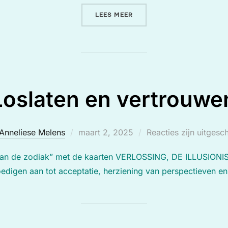
“VRIJHEID IN DE TUSSENR
LEES MEER
Loslaten en vertrouwe
Geplaatst
Anneliese Melens
maart 2, 2025
Reacties zijn uitgesc
op
 van de zodiak” met de kaarten VERLOSSING, DE ILLUSIONI
edigen aan tot acceptatie, herziening van perspectieven en