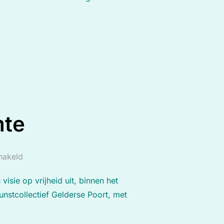
 ZELFINZICHT”
mte
chakeld
isie op vrijheid uit, binnen het
nstcollectief Gelderse Poort, met